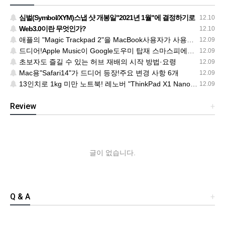
심벌(Symbol/XYM)스냅 샷 개봉일"2021년 1월"에 결정하기로
12.10
Web3.0이란 무엇인가?
12.10
애플의 "Magic Trackpad 2"을 MacBook사용자가 사용한다.절묘한 기울기로 피곤하지 않다
12.09
드디어!Apple Music이 Google도우미 탑재 스마스피에서 들으려고
12.09
초보자도 즐길 수 있는 허브 재배의 시작 방법·요령
12.09
Mac용"Safari14"가 드디어 등장!주요 변경 사항 6개
12.09
13인치로 1kg 미만 노트북! 레노버 "ThinkPad X1 Nano" 출시
12.09
Review
+
글이 없습니다.
Q & A
+