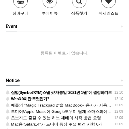
장바구니
투데이뷰
상품찾기
위시리스트
Event
+
등록된 이벤트가 없습니다.
Notice
+
심벌(Symbol/XYM)스냅 샷 개봉일"2021년 1월"에 결정하기로
12.10
Web3.0이란 무엇인가?
12.10
애플의 "Magic Trackpad 2"을 MacBook사용자가 사용한다.절묘한 기울기로 피곤하지 않다
12.09
드디어!Apple Music이 Google도우미 탑재 스마스피에서 들으려고
12.09
초보자도 즐길 수 있는 허브 재배의 시작 방법·요령
12.09
Mac용"Safari14"가 드디어 등장!주요 변경 사항 6개
12.09