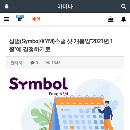
아미나
SHOP
메인
심벌(Symbol/XYM)스냅 샷 개봉일"2021년 1
월"에 결정하기로
관리자
0
1648